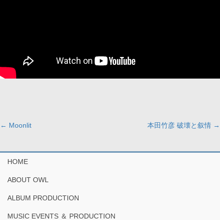
←
Moonlit
本田竹彦 破壊と叙情
→
HOME
ABOUT OWL
ALBUM PRODUCTION
MUSIC EVENTS ＆ PRODUCTION