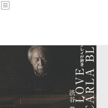
コ
ナ
アウルウイングレコード | OWL
ン
ビ
WING RECORD co.,Ltd
テ
ゲ
ン
ー
ツ
シ
へ
ョ
ス
ン
キ
に
ッ
移
プ
動