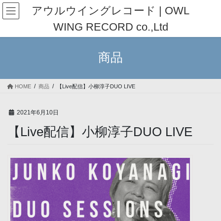
コ
ナ
アウルウイングレコード | OWL
ン
ビ
WING RECORD co.,Ltd
テ
ゲ
ン
ー
ツ
シ
商品
へ
ョ
ス
ン
キ
に
HOME
商品
【Live配信】小柳淳子DUO LIVE
ッ
移
プ
動
2021年6月10日
【Live配信】小柳淳子DUO LIVE