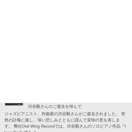
その歌声にはパリの夜の余韻がある。 近藤香織、パリ録音による
デビュー・アルバム『Meaning of Blue』 パリの空気が声の余白に
息づく。 近藤香織、待望のパリ録音アルバム 『Meaning of
Blue』発売。 […]
2026年7月31日
News
ランデル洋子「Windmills」発売スタート！
ランデル洋子、キャリア5作目となる充実作 青木弘武の洗練された
アレンジとピアノを中心に、竹内秀雄、西川彩織、高瀬龍一ら実
力派が参加。 「The Windmills Of Your Mind」「Alfie」「Spain」
か […]
2026年7月19日
News
渋谷毅さんのご逝去を悼んで
ジャズピアニスト、作曲家の渋谷毅さんがご逝去されました。 突
然の訃報に接し、深い悲しみとともに謹んで哀悼の意を表しま
す。 弊社Owl Wing Recordでは、渋谷毅さんのソロピアノ作品『I