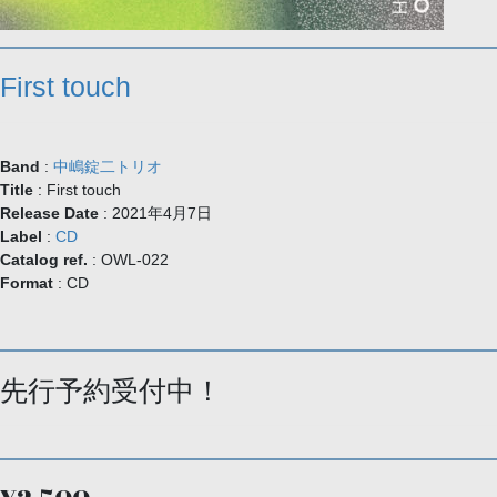
First touch
Band
:
中嶋錠⼆トリオ
Title
: First touch
Release Date
: 2021年4月7日
Label
:
CD
Catalog ref.
: OWL-022
Format
: CD
先行予約受付中！