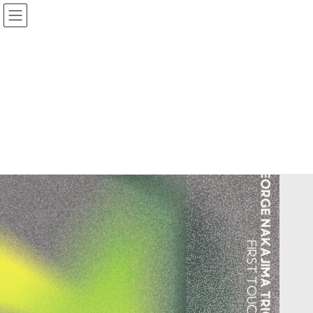
コ
ナ
アウルウイングレコード | OWL
ン
ビ
WING RECORD co.,Ltd
テ
ゲ
ン
ー
ツ
シ
へ
ョ
ス
ン
キ
に
ッ
移
プ
動