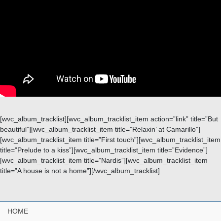
[wvc_album_tracklist][wvc_album_tracklist_item action=”link” title=”But
beautiful”][wvc_album_tracklist_item title=”Relaxin’ at Camarillo”]
[wvc_album_tracklist_item title=”First touch”][wvc_album_tracklist_item
title=”Prelude to a kiss”][wvc_album_tracklist_item title=”Evidence”]
[wvc_album_tracklist_item title=”Nardis”][wvc_album_tracklist_item
title=”A house is not a home”][/wvc_album_tracklist]
HOME