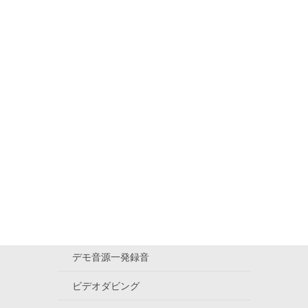
会社概要
特定商取引法に基づく表記
音楽はまだ生きている
演奏動画
ALBUM PRODUCTION
原盤制作に関する
価格について(改訂版)
全国流通・配信代行（ジャズ専門）
デモ音源一発録音
ビデオダビング