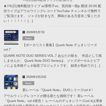
★7/5(日)無料配信ライブ w/濱明子vo、荒武裕一朗p 開演 20:00 配
信ライブはアウルウイングレコードYouTube チャンネルで無料で
ご覧頂けます。 ジャズが好きな方、興味がある方是非ご覧くださ
い！！！！！！ […]
2026年5月7日
News
【ボーカリスト募集】Quark Note デュオシリーズ
vol.7
QUARK NOTE DUO SERIES VOL.7 あなたの歌を、 作品として残
しませんか。 Quark Note DUO Seriesは、ジャズボーカルとピア
ノによる本格デュオ録音プロジェクトです。 録音が初めての […]
2026年3月23日
News
新レーベル『Quark Note』DUOシリーズvol.4！
アウルウィングレコードが贈る新たな挑戦です！ 新レーベル
「Quark Note』vol.4発売！ レーベルのデュオシリーズvol.4は渾身
の6作品が続々登場する ヴォーカリストとピアノの完全デュオ録音