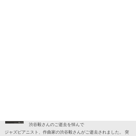
パリ録音♪近藤香織「Meaning of Blue」予約スター
ト！
その歌声にはパリの夜の余韻がある。 近藤香織、パリ録音による
デビュー・アルバム『Meaning of Blue』 パリの空気が声の余白に
息づく。 近藤香織、待望のパリ録音アルバム 『Meaning of
Blue』発売。 […]
2026年7月31日
News
ランデル洋子「Windmills」発売スタート！
ランデル洋子、キャリア5作目となる充実作 青木弘武の洗練された
アレンジとピアノを中心に、竹内秀雄、西川彩織、高瀬龍一ら実
力派が参加。 「The Windmills Of Your Mind」「Alfie」「Spain」
か […]
2026年7月19日
News
渋谷毅さんのご逝去を悼んで
ジャズピアニスト、作曲家の渋谷毅さんがご逝去されました。 突